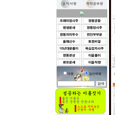
태몽
일반해몽