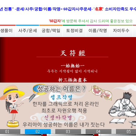
년 전통" -운세/사주/궁합/이름/작명= 60갑자사주운세- '
名家
' 소비자만족도 우
'60갑자'
에 방문해 주셔서 감사 드리며 좋은정보 있으시길