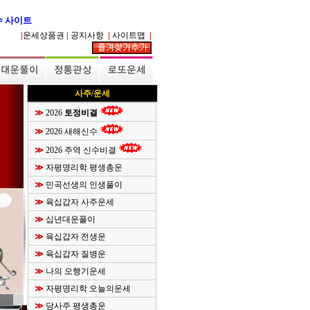
수 사이트
|
운세상품권
|
공지사항
|
사이트맵
|
 기원 합니다. 오늘은
[
불기
]
08월 08일
[
양력
]
2026년 08월 08일
[
음력
]
甲辰년 丙午월 甲
사주/운세
≫
2026
토정비결
≫
2026 새해신수
≫
2026 주역 신수비결
≫
자평명리학 평생총운
≫
민곡선생의 인생풀이
≫
육십갑자 사주운세
≫
십년대운풀이
≫
육십갑자 전생운
≫
육십갑자 질병운
≫
나의 오행기운세
≫
자평명리학 오늘의운세
≫
당사주 평생총운